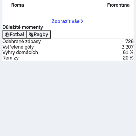
Roma
Fiorentina
Zobrazit vše
Důležité momenty
Fotbal
Ragby
Odehrané zápasy
726
Vstřelené góly
2 207
Výhry domácích
61 %
Remízy
20 %