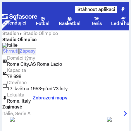
Stáhnout aplikaci
Trendující
Fotbal
Basketbal
Tenis
Lední ho
Stadion
Stadio Olimpico
Stadio Olimpico
Itálie
Shrnutí
Zápasy
Domácí týmy
,
,
Roma City
AS Roma
Lazio
Kapacita
72 698
Otevřeno
17. května 1953
•
před 73 lety
Lokalita
Zobrazení mapy
Rome
,
Italy
Zajímavé
Itálie
,
Serie A