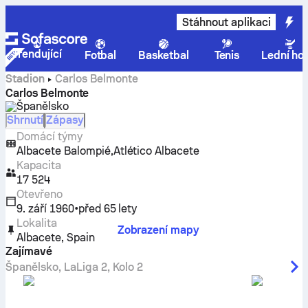
Stáhnout aplikaci
Trendující
Fotbal
Basketbal
Tenis
Lední ho
Stadion
Carlos Belmonte
Carlos Belmonte
Španělsko
Shrnutí
Zápasy
Domácí týmy
,
Albacete Balompié
Atlético Albacete
Kapacita
17 524
Otevřeno
9. září 1960
•
před 65 lety
Lokalita
Zobrazení mapy
Albacete
,
Spain
Zajímavé
Španělsko
,
LaLiga 2
,
Kolo 2