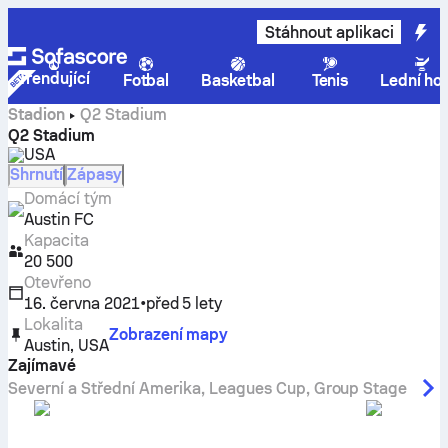
Stáhnout aplikaci
Trendující
Fotbal
Basketbal
Tenis
Lední ho
Stadion
Q2 Stadium
Q2 Stadium
USA
Shrnutí
Zápasy
Domácí tým
Austin FC
Kapacita
20 500
Otevřeno
16. června 2021
•
před 5 lety
Lokalita
Zobrazení mapy
Austin
,
USA
Zajímavé
Severní a Střední Amerika
,
Leagues Cup, Group Stage