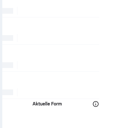
Aktuelle Form