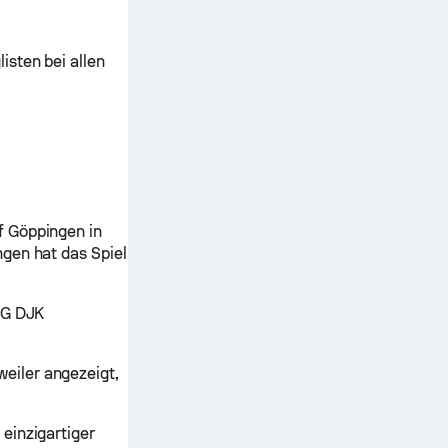
sten bei allen
f Göppingen in
gen hat das Spiel
SG DJK
eiler angezeigt,
einzigartiger