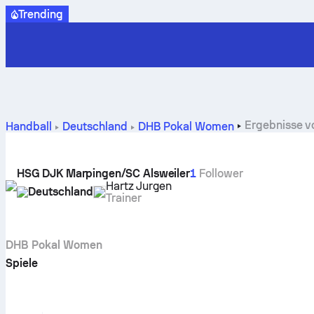
Trending
Ergebnisse v
Handball
Deutschland
DHB Pokal Women
HSG DJK Marpingen/SC Alsweiler
1
Follower
Hartz Jurgen
Deutschland
Trainer
DHB Pokal Women
Spiele