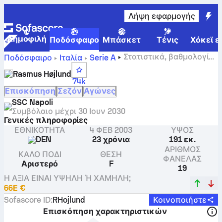
Λήψη εφαρμογής
Δημοφιλή
Ποδόσφαιρο
Μπάσκετ
Τένις
Χόκεϊ ε
Στατιστικά, βαθμολογίες
Ποδόσφαιρο
Ιταλία
Serie A
και γκολ του Rasmus Højlund.
Rasmus Højlund
74k
Επισκόπηση
Σεζόν
Αγώνες
SSC Napoli
Συμβόλαιο μέχρι
30 Ιουν 2030
Γενικές πληροφορίες
ΕΘΝΙΚΌΤΗΤΑ
4 ΦΕΒ 2003
ΎΨΟΣ
DEN
23 χρόνια
191 εκ.
ΑΡΙΘΜΌΣ
ΚΑΛΌ ΠΌΔΙ
ΘΈΣΗ
ΦΑΝΈΛΑΣ
Αριστερό
F
19
Η ΑΞΊΑ ΕΊΝΑΙ ΥΨΗΛΉ Ή ΧΑΜΗΛΉ;
66Ε €
Sofascore ID
:
RHojlund
Κοινοποιήστε
Επισκόπηση χαρακτηριστικών