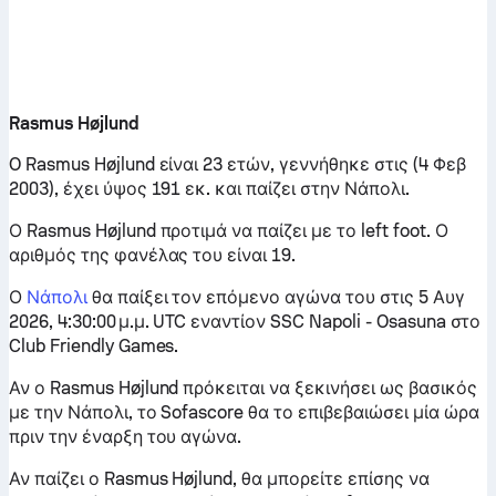
Rasmus Højlund
O Rasmus Højlund είναι 23 ετών, γεννήθηκε στις (4 Φεβ
2003), έχει ύψος 191 εκ. και παίζει στην Νάπολι.
Ο Rasmus Højlund προτιμά να παίζει με το left foot. Ο
αριθμός της φανέλας του είναι 19.
Ο
Νάπολι
θα παίξει τον επόμενο αγώνα του στις 5 Αυγ
2026, 4:30:00 μ.μ. UTC εναντίον SSC Napoli - Osasuna στο
Club Friendly Games.
Αν ο Rasmus Højlund πρόκειται να ξεκινήσει ως βασικός
με την Νάπολι, το Sofascore θα το επιβεβαιώσει μία ώρα
πριν την έναρξη του αγώνα.
Αν παίζει ο Rasmus Højlund, θα μπορείτε επίσης να