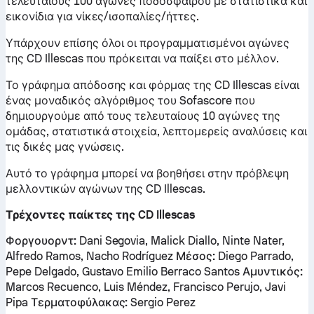
τελευταίους 100 αγώνες ποδοσφαίρου με στατιστικά και
εικονίδια για νίκες/ισοπαλίες/ήττες.
Υπάρχουν επίσης όλοι οι προγραμματισμένοι αγώνες
της CD Illescas που πρόκειται να παίξει στο μέλλον.
Το γράφημα απόδοσης και φόρμας της CD Illescas είναι
ένας μοναδικός αλγόριθμος του Sofascore που
δημιουργούμε από τους τελευταίους 10 αγώνες της
ομάδας, στατιστικά στοιχεία, λεπτομερείς αναλύσεις και
τις δικές μας γνώσεις.
Αυτό το γράφημα μπορεί να βοηθήσει στην πρόβλεψη
μελλοντικών αγώνων της CD Illescas.
Τρέχοντες παίκτες της CD Illescas
Φοργουορντ:
Dani Segovia, Malick Diallo, Ninte Nater,
Alfredo Ramos, Nacho Rodríguez
Μέσος:
Diego Parrado,
Pepe Delgado, Gustavo Emilio Berraco Santos
Αμυντικός:
Marcos Recuenco, Luis Méndez, Francisco Perujo, Javi
Pipa
Τερματοφύλακας:
Sergio Perez