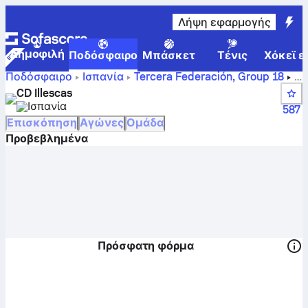
Λήψη εφαρμογής
Δημοφιλή
Ποδόσφαιρο
Μπάσκετ
Τένις
Χόκεϊ ε
Ποδόσφαιρο
Ισπανία
Tercera Federación, Group 18
Σκορ, αγώνες, θέσεις και στατιστικά παικτών της CD
CD Illescas
Illescas
Ισπανία
587
Επισκόπηση
Αγώνες
Ομάδα
Προβεβλημένα
Πρόσφατη φόρμα