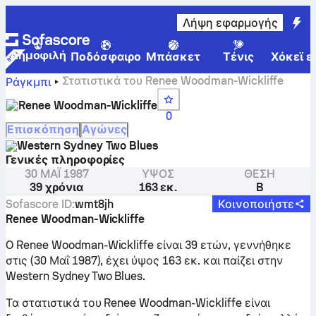
Λήψη εφαρμογής
Δημοφιλή
Ποδόσφαιρο
Μπάσκετ
Τένις
Χόκεϊ ε
Στατιστικά του Renee Woodman-Wickliffe
Ράγκμπι
Renee Woodman-Wickliffe
0
Επισκόπηση
Αγώνες
Western Sydney Two Blues
Γενικές πληροφορίες
30 ΜΑΪ́ 1987
ΎΨΟΣ
ΘΈΣΗ
39 χρόνια
163 εκ.
B
Sofascore ID
:
wmt8jh
Κοινοποιήστε
Renee Woodman-Wickliffe
O Renee Woodman-Wickliffe είναι 39 ετών, γεννήθηκε
στις (30 Μαΐ 1987), έχει ύψος 163 εκ. και παίζει στην
Western Sydney Two Blues.
Τα στατιστικά του Renee Woodman-Wickliffe είναι