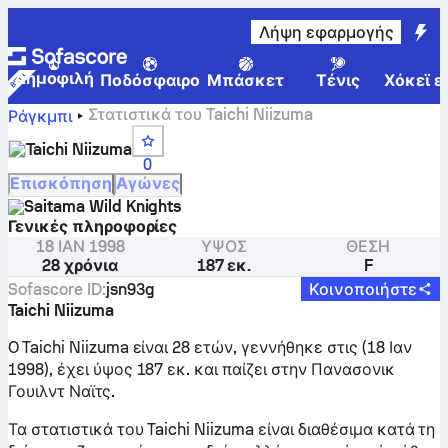
Λήψη εφαρμογής
Δημοφιλή
Ποδόσφαιρο
Μπάσκετ
Τένις
Χόκεϊ ε
Στατιστικά του Taichi Niizuma
Ράγκμπι
Taichi Niizuma
0
Επισκόπηση
Αγώνες
Saitama Wild Knights
Γενικές πληροφορίες
18 ΙΑΝ 1998
ΎΨΟΣ
ΘΈΣΗ
28 χρόνια
187 εκ.
F
Sofascore ID
:
jsn93g
Κοινοποιήστε
Taichi Niizuma
O Taichi Niizuma είναι 28 ετών, γεννήθηκε στις (18 Ιαν
1998), έχει ύψος 187 εκ. και παίζει στην Πανασονικ
Γουιλντ Ναϊτς.
Τα στατιστικά του Taichi Niizuma είναι διαθέσιμα κατά τη