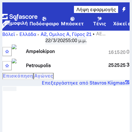
Λήψη εφαρμογής
Δημοφιλή
Ποδόσφαιρο
Μπάσκετ
Τένις
Χόκεϊ ε
ΑΕ
Βόλεϊ
Ελλάδα
A2, Ομιλος A
,
Γύρος 21
Αμπελοκήπων - GS Petroupolis σκορ, πρόγραμμα,
22/3/2025
5:00 μ.μ.
στατιστικά, συγκριτικά και πρόβλεψη
Ampelokipon
0
16
15
20
3
25
25
25
Petroupolis
Επισκόπηση
Αγώνες
Επεξεργάστηκε από Stavros Kiigmas