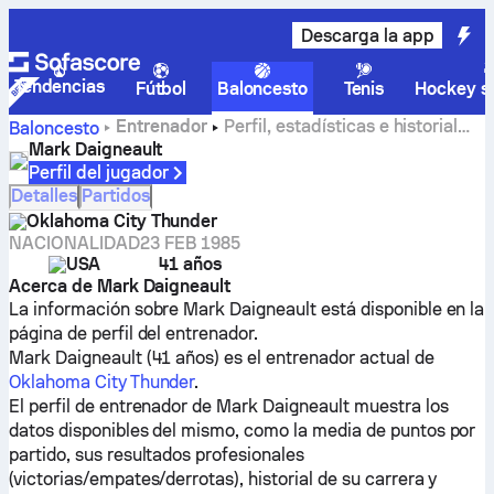
Descarga la app
Tendencias
Fútbol
Baloncesto
Tenis
Hockey so
Entrenador
Perfil, estadísticas e historial
Baloncesto
profesional de Mark Daigneault
Mark Daigneault
Perfil del jugador
Detalles
Partidos
Oklahoma City Thunder
NACIONALIDAD
23 FEB 1985
USA
41 años
Acerca de Mark Daigneault
La información sobre Mark Daigneault está disponible en la
página de perfil del entrenador.
Mark Daigneault (41 años) es el entrenador actual de
Oklahoma City Thunder
.
El perfil de entrenador de Mark Daigneault muestra los
datos disponibles del mismo, como la media de puntos por
partido, sus resultados profesionales
(victorias/empates/derrotas), historial de su carrera y