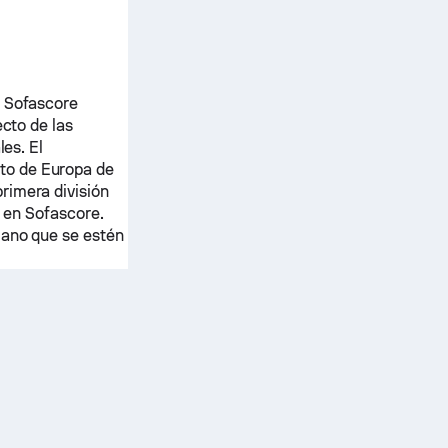
e Sofascore
ecto de las
les. El
to de Europa de
 primera división
n en Sofascore.
mano que se estén