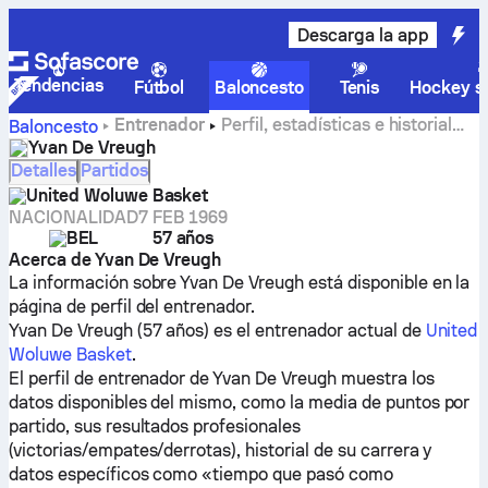
Descarga la app
Tendencias
Fútbol
Baloncesto
Tenis
Hockey so
Entrenador
Perfil, estadísticas e historial
Baloncesto
profesional de Yvan De Vreugh
Yvan De Vreugh
Detalles
Partidos
United Woluwe Basket
NACIONALIDAD
7 FEB 1969
BEL
57 años
Acerca de Yvan De Vreugh
La información sobre Yvan De Vreugh está disponible en la
página de perfil del entrenador.
Yvan De Vreugh (57 años) es el entrenador actual de
United
Woluwe Basket
.
El perfil de entrenador de Yvan De Vreugh muestra los
datos disponibles del mismo, como la media de puntos por
partido, sus resultados profesionales
(victorias/empates/derrotas), historial de su carrera y
datos específicos como «tiempo que pasó como