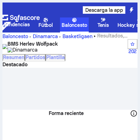
Descarga la app
Tendencias
Fútbol
Baloncesto
Tenis
Hockey so
Resultados,
Baloncesto
Dinamarca
Basketligaen
clasificaciones, calendario y jugadores de BMS Herlev
BMS Herlev Wolfpack
Wolfpack
Dinamarca
202
Resumen
Partidos
Plantilla
Destacado
Forma reciente