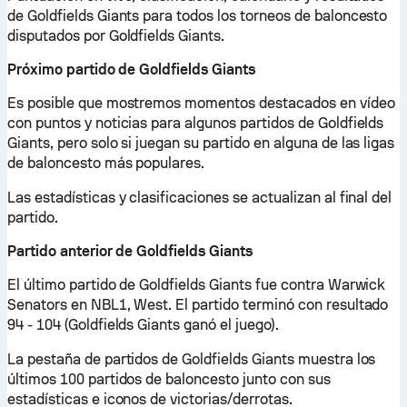
de Goldfields Giants para todos los torneos de baloncesto
disputados por Goldfields Giants.
Próximo partido de Goldfields Giants
Es posible que mostremos momentos destacados en vídeo
con puntos y noticias para algunos partidos de Goldfields
Giants, pero solo si juegan su partido en alguna de las ligas
de baloncesto más populares.
Las estadísticas y clasificaciones se actualizan al final del
partido.
Partido anterior de Goldfields Giants
El último partido de Goldfields Giants fue contra Warwick
Senators en NBL1, West. El partido terminó con resultado
94 - 104 (Goldfields Giants ganó el juego).
La pestaña de partidos de Goldfields Giants muestra los
últimos 100 partidos de baloncesto junto con sus
estadísticas e iconos de victorias/derrotas.