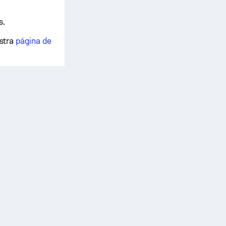
s.
estra
página de