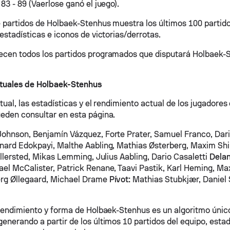
83 - 89 (Vaerlose ganó el juego).
 partidos de Holbaek-Stenhus muestra los últimos 100 partid
estadísticas e iconos de victorias/derrotas.
cen todos los partidos programados que disputará Holbaek-S
tuales de Holbaek-Stenhus
ctual, las estadísticas y el rendimiento actual de los jugadore
eden consultar en esta página.
ohnson, Benjamín Vázquez, Forte Prater, Samuel Franco, Dar
nard Edokpayi, Malthe Aabling, Mathias Østerberg, Maxim Shi
Allersted, Mikas Lemming, Julius Aabling, Dario Casaletti
Delan
el McCalister, Patrick Renane, Taavi Pastik, Karl Heming, Max
erg Øllegaard, Michael Drame
Pívot:
Mathias Stubkjær, Daniel 
 rendimiento y forma de Holbaek-Stenhus es un algoritmo únic
nerando a partir de los últimos 10 partidos del equipo, estadí