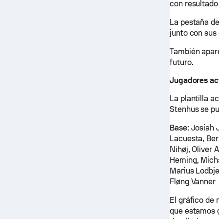
con resultado 
La pestaña de
junto con sus 
También apare
futuro.
Jugadores ac
La plantilla a
Stenhus se pu
Base:
Josiah J
Lacuesta, Ber
Nihøj, Oliver 
Heming, Micha
Marius Lodbj
Fløng Vanner
El gráfico de
que estamos ge