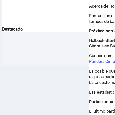
Acerca de Ho
Puntuación en
torneos de ba
Destacado
Próximo part
Holbaek-Stenh
Cimbria en Ba
Cuando comien
Randers Cimb
Es posible qu
algunos partid
baloncesto m
Las estadístic
Partido anter
El último par