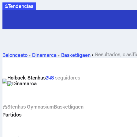
Tendencias
Resultados, clasif
Baloncesto
Dinamarca
Basketligaen
Holbaek-Stenhus
248
seguidores
Dinamarca
Stenhus Gymnasium
Basketligaen
Partidos