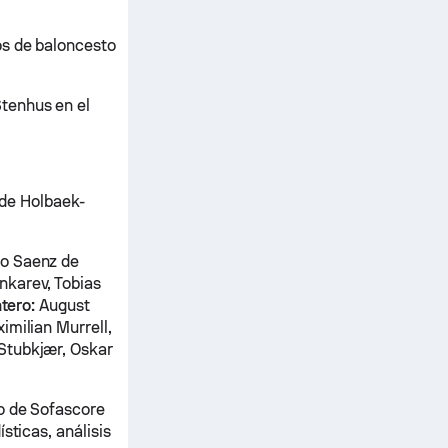
os de baloncesto
tenhus en el
s de Holbaek-
io Saenz de
nkarev, Tobias
tero:
August
imilian Murrell,
Stubkjær, Oskar
o de Sofascore
sticas, análisis