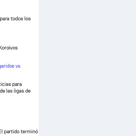
para todos los
Koroivos
aridos vs
icias para
e las ligas de
l partido terminó