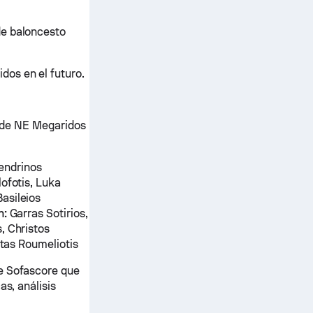
de baloncesto
os en el futuro.
es de NE Megaridos
endrinos
ofotis, Luka
asileios
n:
Garras Sotirios,
, Christos
stas Roumeliotis
de Sofascore que
as, análisis