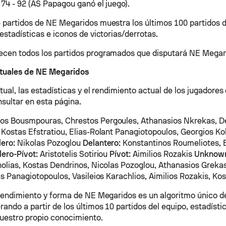
 74 - 92 (AS Papagou ganó el juego).
 partidos de NE Megaridos muestra los últimos 100 partidos 
estadísticas e iconos de victorias/derrotas.
cen todos los partidos programados que disputará NE Megarid
tuales de NE Megaridos
ctual, las estadísticas y el rendimiento actual de los jugador
sultar en esta página.
os Bousmpouras, Chrestos Pergoules, Athanasios Nkrekas, D
 Kostas Efstratiou, Elias-Rolant Panagiotopoulos, Georgios Kol
ero:
Nikolas Pozoglou
Delantero:
Konstantinos Roumeliotes, B
lero-Pívot:
Aristotelis Sotiriou
Pívot:
Aimilios Rozakis
Unknow
nolias, Kostas Dendrinos, Nicolas Pozoglou, Athanasios Grekas
as Panagiotopoulos, Vasileios Karachlios, Aimilios Rozakis, Ko
 rendimiento y forma de NE Megaridos es un algoritmo único 
ndo a partir de los últimos 10 partidos del equipo, estadístic
nuestro propio conocimiento.