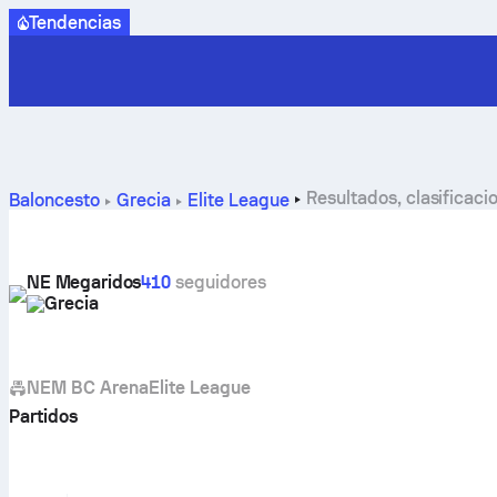
Tendencias
Resultados, clasificac
Baloncesto
Grecia
Elite League
NE Megaridos
410
seguidores
Grecia
NEM BC Arena
Elite League
Partidos