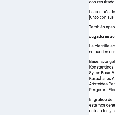
con resultado
La pestaña de
junto con sus 
También apare
Jugadores ac
La plantilla a
se pueden con
Base:
Evangel
Konstantinos,
Syllas
Base-Al
Karachalios
A
Aristeides Pa
Pergoulis, Eli
El gráfico de
estamos genera
detallados y 