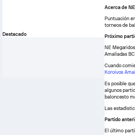
Acerca de NE
Puntuación en
torneos de ba
Destacado
Próximo part
NE Megaridos 
Amaliadas BC 
Cuando comien
Koroivos Ama
Es posible qu
algunos partid
baloncesto m
Las estadístic
Partido anter
El último par