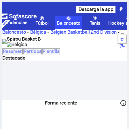
Descarga la app
Tendencias
Fútbol
Baloncesto
Tenis
Hockey so
Baloncesto
Bélgica
Belgian Basketball 2nd Division
Resultados, clasificaciones, calendario y jugadores de
Spirou Basket B
Spirou Basket B
Bélgica
74
Resumen
Partidos
Plantilla
Destacado
Forma reciente