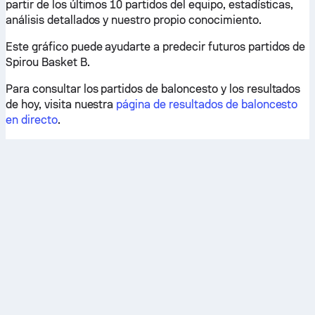
partir de los últimos 10 partidos del equipo, estadísticas,
análisis detallados y nuestro propio conocimiento.
Este gráfico puede ayudarte a predecir futuros partidos de
Spirou Basket B.
Para consultar los partidos de baloncesto y los resultados
de hoy, visita nuestra
página de resultados de baloncesto
en directo
.