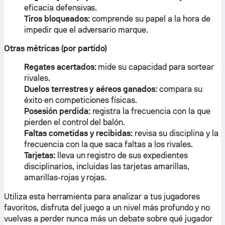
eficacia defensivas.
Tiros bloqueados:
comprende su papel a la hora de
impedir que el adversario marque.
Otras métricas (por partido)
Regates acertados:
mide su capacidad para sortear
rivales.
Duelos terrestres y aéreos ganados:
compara su
éxito en competiciones físicas.
Posesión perdida:
registra la frecuencia con la que
pierden el control del balón.
Faltas cometidas y recibidas:
revisa su disciplina y la
frecuencia con la que saca faltas a los rivales.
Tarjetas:
lleva un registro de sus expedientes
disciplinarios, incluidas las tarjetas amarillas,
amarillas-rojas y rojas.
Utiliza esta herramienta para analizar a tus jugadores
favoritos, disfruta del juego a un nivel más profundo y no
vuelvas a perder nunca más un debate sobre qué jugador