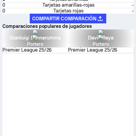
0
Tarjetas amarillas-rojas
-
0
Tarjetas rojas
-
COMPARTIR COMPARACIÓN
Comparaciones populares de jugadores
Gianluigi Donnarumma
David Raya
Portero
Portero
Premier League
25/26
Premier League
25/26