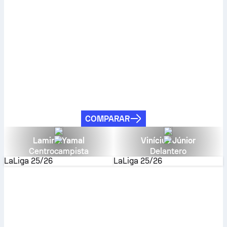
COMPARAR
Lamine Yamal
Vinícius Júnior
Centrocampista
Delantero
LaLiga
25/26
LaLiga
25/26