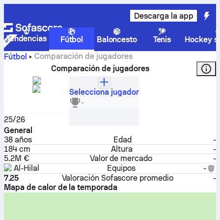
Descarga la app
Tendencias
Fútbol
Baloncesto
Tenis
Hockey so
Comparación de jugadores
Fútbol
Comparación de jugadores
Selecciona jugador
Karim Benzema
-
Delantero
25/26
General
38
años
Edad
-
184 cm
Altura
-
5.2M €
Valor de mercado
-
Al-Hilal
Equipos
-
7.25
Valoración Sofascore promedio
-
Mapa de calor de la temporada