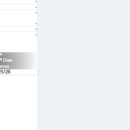
-
-
-
-
-
-
n Dias
ensa
25/26