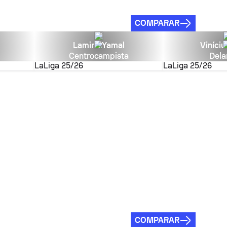
COMPARAR
Lamine Yamal
Viníciu
Centrocampista
Dela
LaLiga
25/26
LaLiga
25/26
COMPARAR