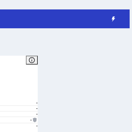
-
-
-
-
-