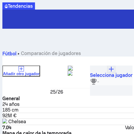
Tendencias
Comparación de jugadores
Fútbol
Añadir otro jugador
Selecciona jugador
Cole Palmer
-
Centrocampista
25/26
General
24
años
185 cm
92M €
Chelsea
7.04
Val
Mapa de calor de la temporada