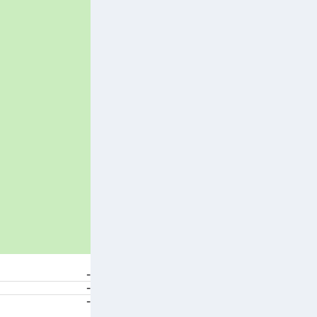
-
-
-