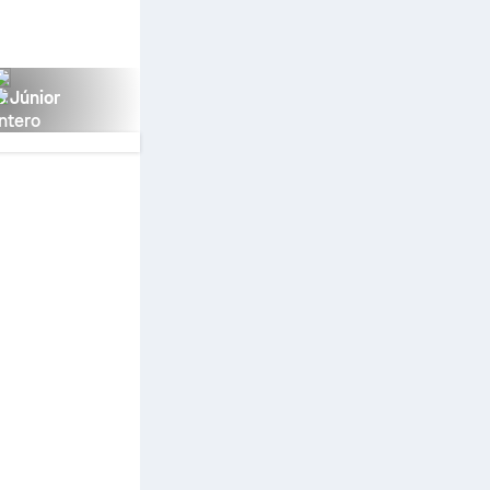
s Júnior
ntero