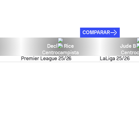
COMPARAR
Declan Rice
Jude Be
a
Centrocampista
Centro
Premier League
25/26
LaLiga
25/26