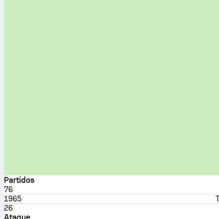
Partidos
76
1965
26
Ataque