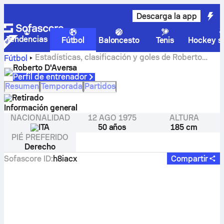
Descarga la app
Tendencias
Fútbol
Baloncesto
Tenis
Hockey so
Estadísticas, clasificación y goles de Roberto
Fútbol
D'Aversa
Roberto D'Aversa
Perfil de entrenador
Resumen
Temporada
Partidos
Retirado
Información general
NACIONALIDAD
12 AGO 1975
ALTURA
ITA
50 años
185 cm
PIÉ PREFERIDO
Derecho
Sofascore ID
:
h8iacx
Compartir