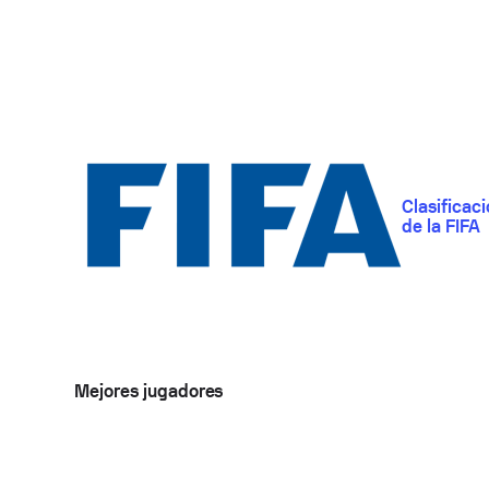
Clasificac
de la FIFA
Mejores jugadores