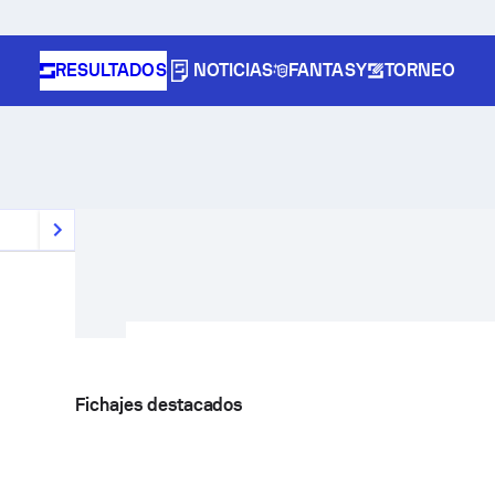
RESULTADOS
NOTICIAS
FANTASY
TORNEO
Fichajes destacados