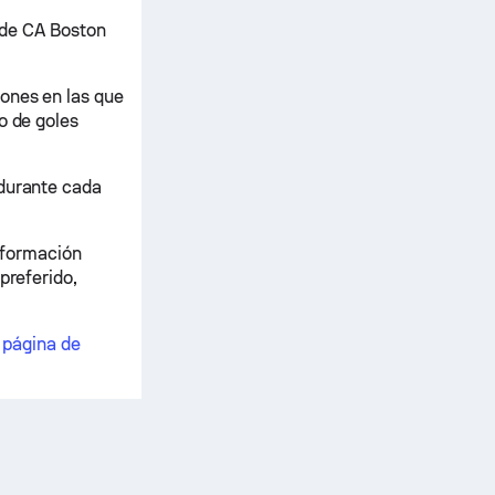
s de CA Boston
ones en las que
o de goles
 durante cada
información
preferido,
a
página de