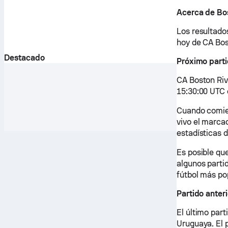
Acerca de Bo
Los resultados
hoy de CA Bos
Destacado
Próximo parti
CA Boston Riv
15:30:00 UTC 
Cuando comien
vivo el marcad
estadísticas d
Es posible qu
algunos partid
fútbol más po
Partido anter
El último par
Uruguaya. El 