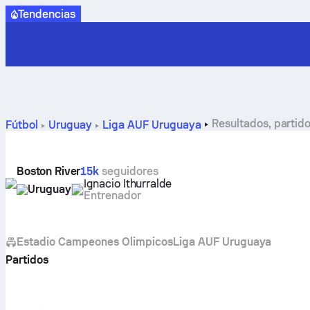
Tendencias
Resultados, partido
Fútbol
Uruguay
Liga AUF Uruguaya
Boston River
15k
seguidores
Ignacio Ithurralde
Uruguay
Entrenador
Estadio Campeones Olimpicos
Liga AUF Uruguaya
Partidos