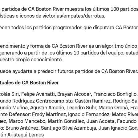
 partidos de CA Boston River muestra los últimos 100 partidos
ísticas e iconos de victorias/empates/derrotas.
cen todos los partidos programados que disputará CA Boston 
 rendimiento y forma de CA Boston River es un algoritmo únic
nerando a partir de los últimos 10 partidos del equipo, estadí
nuestro propio conocimiento.
puede ayudarte a predecir futuros partidos de CA Boston River
tuales de CA Boston River
olás Siri, Felipe Avenatti, Brayan Alcocer, Francisco Bonfiglio
cundo Rodríguez
Centrocampista:
Gastón Ramírez, Rodrigo Sar
cundo Muñoa, Agustín Amado, Leandro Suhr, Marco Oroná, Fra
onte
Defensor:
Fredy Martínez, Ignacio Fernandez, Mateo Rivero
ez, Marco Mancebo, Martín González, Juan Acosta, Facundo 
o:
Bruno Antúnez, Santiago Silva Azambuja, Juan Ignacio Go
tin Aristegui Lemos