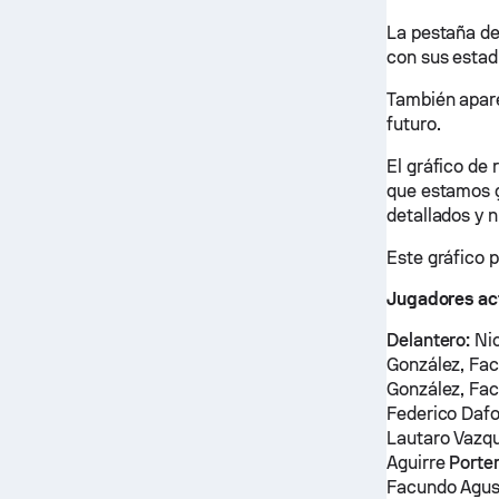
La pestaña de
con sus estad
También apare
futuro.
El gráfico de
que estamos ge
detallados y 
Este gráfico 
Jugadores ac
Delantero:
Nic
González, Fa
González, Fa
Federico Daf
Lautaro Vazqu
Aguirre
Porter
Facundo Agus