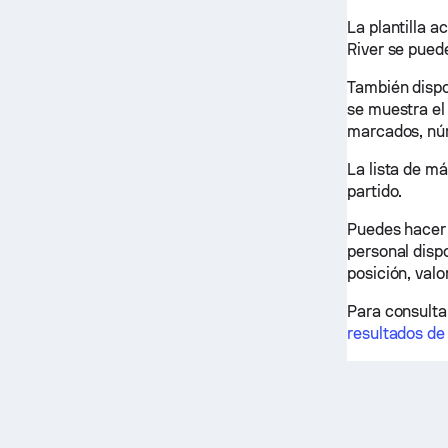
La plantilla a
River se pued
También dispo
se muestra el
marcados, nú
La lista de m
partido.
Puedes hacer c
personal dispo
posición, valo
Para consultar
resultados de 