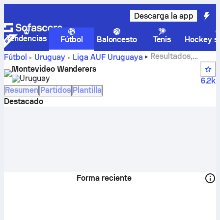
Descarga la app
Tendencias
Fútbol
Baloncesto
Tenis
Hockey so
Resultados,
Fútbol
Uruguay
Liga AUF Uruguaya
partidos, clasificaciones y estadísticas de Montevideo
Montevideo Wanderers
Wanderers FC
Uruguay
6.2k
Resumen
Partidos
Plantilla
Destacado
Forma reciente