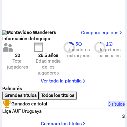
Montevideo Wanderers
Compara equipos
Información del equipo
5
1
Jugadores
Jugadores
30
26.5
años
extranjeros
nacionales
Total
Edad media
jugadores
de los
jugadores
Ver toda la plantilla
Palmarés
Grandes títulos
Todos los títulos
Ganados en total
3 títulos
Liga AUF Uruguaya
3
Compara los títulos