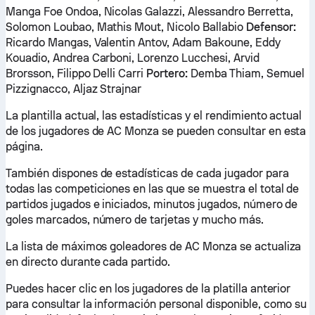
Manga Foe Ondoa, Nicolas Galazzi, Alessandro Berretta,
Solomon Loubao, Mathis Mout, Nicolo Ballabio
Defensor:
Ricardo Mangas, Valentin Antov, Adam Bakoune, Eddy
Kouadio, Andrea Carboni, Lorenzo Lucchesi, Arvid
Brorsson, Filippo Delli Carri
Portero:
Demba Thiam, Semuel
Pizzignacco, Aljaz Strajnar
La plantilla actual, las estadísticas y el rendimiento actual
de los jugadores de AC Monza se pueden consultar en esta
página.
También dispones de estadísticas de cada jugador para
todas las competiciones en las que se muestra el total de
partidos jugados e iniciados, minutos jugados, número de
goles marcados, número de tarjetas y mucho más.
La lista de máximos goleadores de AC Monza se actualiza
en directo durante cada partido.
Puedes hacer clic en los jugadores de la platilla anterior
para consultar la información personal disponible, como su