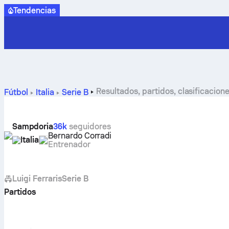
Tendencias
Resultados, partidos, clasificacio
Fútbol
Italia
Serie B
Sampdoria
36k
seguidores
Bernardo Corradi
Italia
Entrenador
Luigi Ferraris
Serie B
Partidos