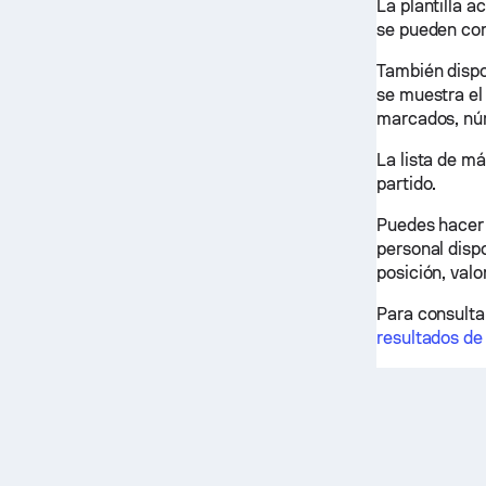
La plantilla a
se pueden con
También dispo
se muestra el
marcados, nú
La lista de m
partido.
Puedes hacer c
personal dispo
posición, valo
Para consultar
resultados de 