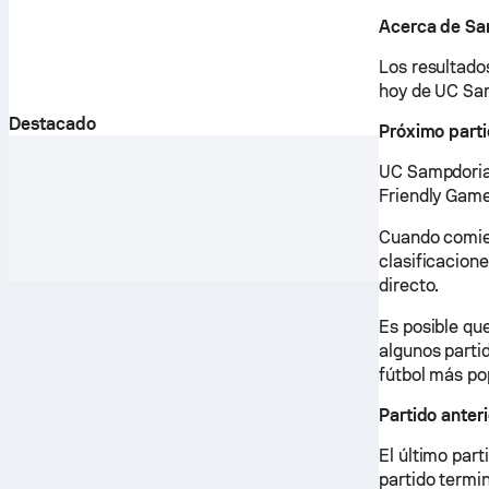
Acerca de Sa
Los resultados
hoy de UC Sam
Destacado
Próximo part
UC Sampdoria 
Friendly Game
Cuando comien
clasificacione
directo.
Es posible qu
algunos parti
fútbol más po
Partido anter
El último par
partido termin