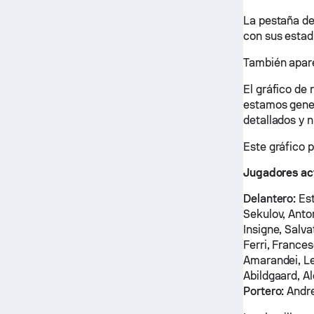
La pestaña de
con sus estad
También apare
El gráfico de
estamos genera
detallados y 
Este gráfico 
Jugadores ac
Delantero:
Est
Sekulov, Anto
Insigne, Salv
Ferri, France
Amarandei, Le
Abildgaard, A
Portero:
Andre