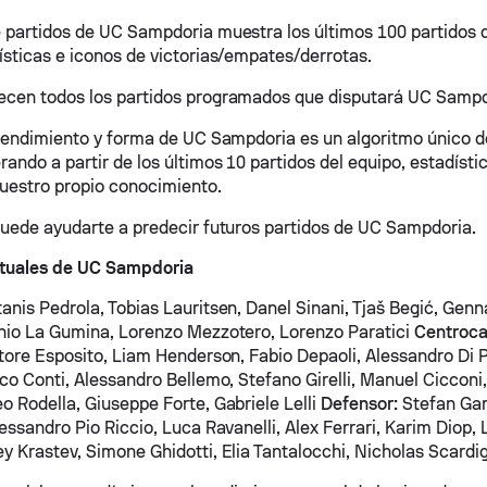
 partidos de UC Sampdoria muestra los últimos 100 partidos d
ísticas e iconos de victorias/empates/derrotas.
cen todos los partidos programados que disputará UC Sampdo
 rendimiento y forma de UC Sampdoria es un algoritmo único 
ndo a partir de los últimos 10 partidos del equipo, estadístic
nuestro propio conocimiento.
puede ayudarte a predecir futuros partidos de UC Sampdoria.
tuales de UC Sampdoria
anis Pedrola, Tobias Lauritsen, Danel Sinani, Tjaš Begić, Genn
nio La Gumina, Lorenzo Mezzotero, Lorenzo Paratici
Centroca
atore Esposito, Liam Henderson, Fabio Depaoli, Alessandro Di 
sco Conti, Alessandro Bellemo, Stefano Girelli, Manuel Cicconi
o Rodella, Giuseppe Forte, Gabriele Lelli
Defensor:
Stefan Gar
lessandro Pio Riccio, Luca Ravanelli, Alex Ferrari, Karim Diop
y Krastev, Simone Ghidotti, Elia Tantalocchi, Nicholas Scardi