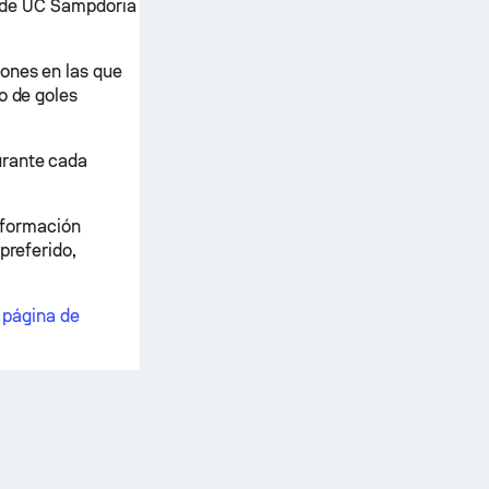
es de UC Sampdoria
ones en las que
o de goles
urante cada
información
preferido,
a
página de