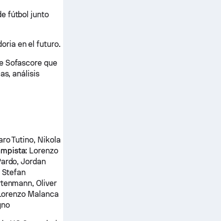
e fútbol junto
ria en el futuro.
de Sofascore que
as, análisis
aro Tutino, Nikola
mpista:
Lorenzo
Pardo, Jordan
, Stefan
tenmann, Oliver
, Lorenzo Malanca
gno