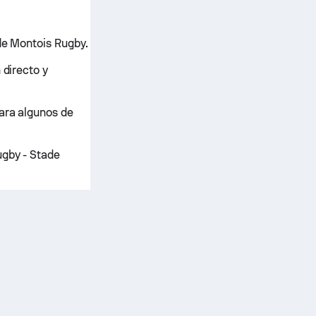
ade Montois Rugby.
 directo y
para algunos de
gby - Stade