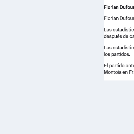
Florian Dufou
Florian Dufou
Las estadístic
después de ca
Las estadísti
los partidos.
El partido ant
Montois en Fra