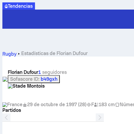
Tendencias
Estadísticas de Florian Dufour
Rugby
Florian Dufour
1
seguidores
Sofascore ID
:
b49gxh
Stade Montois
France
29 de octubre de 1997
(
28
)
F
183 cm
Núme
Partidos