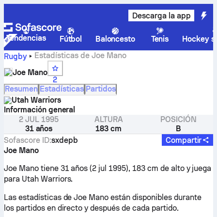
Descarga la app
Tendencias
Fútbol
Baloncesto
Tenis
Hockey so
Estadísticas de Joe Mano
Rugby
Joe Mano
2
Resumen
Estadísticas
Partidos
Utah Warriors
Información general
2 JUL 1995
ALTURA
POSICIÓN
31 años
183 cm
B
Sofascore ID
:
sxdepb
Compartir
Joe Mano
Joe Mano tiene 31 años (2 jul 1995), 183 cm de alto y juega
para Utah Warriors.
Las estadísticas de Joe Mano están disponibles durante
los partidos en directo y después de cada partido.