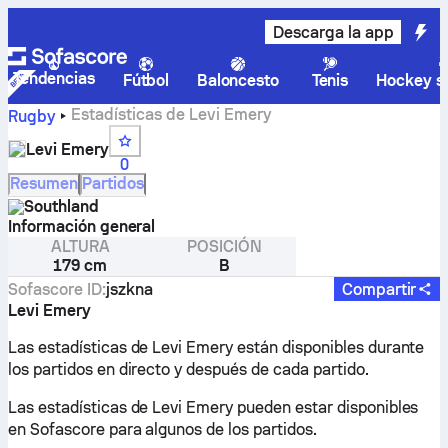
Descarga la app
Tendencias
Fútbol
Baloncesto
Tenis
Hockey so
Estadísticas de Levi Emery
Rugby
Levi Emery
0
Resumen
Partidos
Southland
Información general
ALTURA
POSICIÓN
179 cm
B
Sofascore ID
:
jszkna
Compartir
Levi Emery
Las estadísticas de Levi Emery están disponibles durante
los partidos en directo y después de cada partido.
Las estadísticas de Levi Emery pueden estar disponibles
en Sofascore para algunos de los partidos.