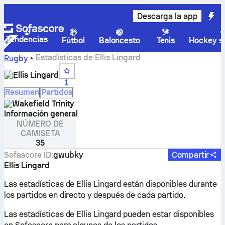
Descarga la app
Tendencias
Fútbol
Baloncesto
Tenis
Hockey so
Estadísticas de Ellis Lingard
Rugby
Ellis Lingard
1
Resumen
Partidos
Wakefield Trinity
Información general
NÚMERO DE
CAMISETA
35
Sofascore ID
:
gwubky
Compartir
Ellis Lingard
Las estadísticas de Ellis Lingard están disponibles durante
los partidos en directo y después de cada partido.
Las estadísticas de Ellis Lingard pueden estar disponibles