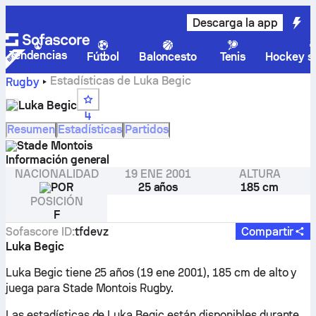
Descarga la app
Tendencias
Fútbol
Baloncesto
Tenis
Hockey so
Estadísticas de Luka Begic
Rugby
Luka Begic
4
Resumen
Estadísticas
Partidos
Stade Montois
Información general
NACIONALIDAD
19 ENE 2001
ALTURA
POR
25 años
185 cm
POSICIÓN
F
Sofascore ID
:
tfdevz
Compartir
Luka Begic
Luka Begic tiene 25 años (19 ene 2001), 185 cm de alto y
juega para Stade Montois Rugby.
Las estadísticas de Luka Begic están disponibles durante