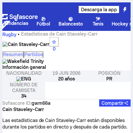
Descarga la app
Tendencias
Fútbol
Baloncesto
Tenis
Hockey so
Estadísticas de Cain Staveley-Carr
Rugby
Cain Staveley-Carr
0
Resumen
Partidos
Wakefield Trinity
Información general
NACIONALIDAD
19 JUN 2006
POSICIÓN
ENG
20 años
PR
NÚMERO DE
CAMISETA
34
Sofascore ID
:
gwm66a
Compartir
Cain Staveley-Carr
Las estadísticas de Cain Staveley-Carr están disponibles
durante los partidos en directo y después de cada partido.