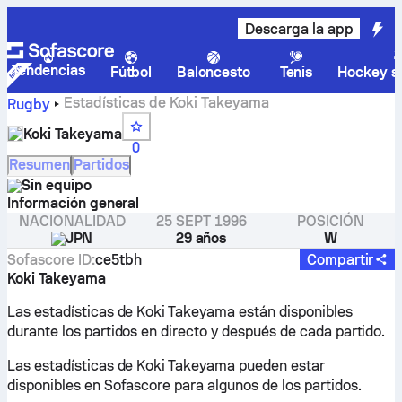
Descarga la app
Tendencias
Fútbol
Baloncesto
Tenis
Hockey so
Estadísticas de Koki Takeyama
Rugby
Koki Takeyama
0
Resumen
Partidos
Sin equipo
Información general
NACIONALIDAD
25 SEPT 1996
POSICIÓN
JPN
29 años
W
Sofascore ID
:
ce5tbh
Compartir
Koki Takeyama
Las estadísticas de Koki Takeyama están disponibles
durante los partidos en directo y después de cada partido.
Las estadísticas de Koki Takeyama pueden estar
disponibles en Sofascore para algunos de los partidos.