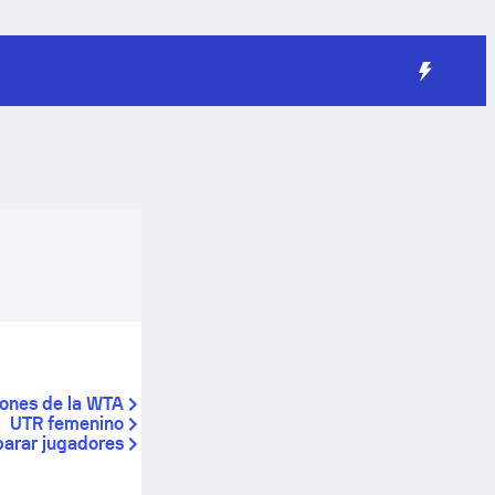
iones de la WTA
UTR femenino
arar jugadores