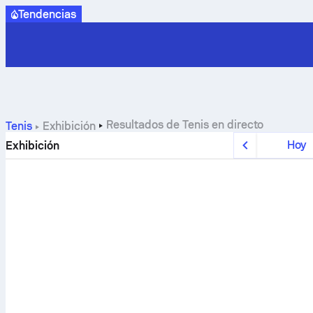
Tendencias
Resultados de
Tenis
en directo
Tenis
Exhibición
Hoy
Exhibición