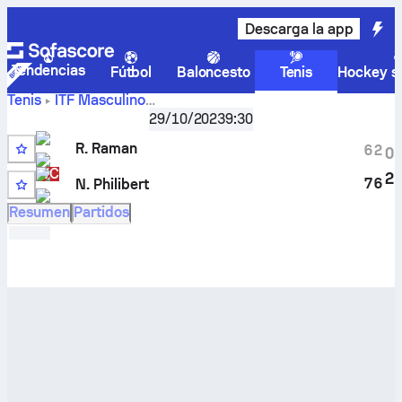
Descarga la app
Tendencias
Fútbol
Baloncesto
Tenis
Hockey so
Tenis
ITF Masculino
Monastir, Singles Qualifying, M-ITF-TUN-50A
29/10/2023
9:30
Rishabdev Raman
–
Nicolas Philibert
marcador en directo
R. Raman
y resultados cara a cara
6
2
0
WC
2
7
6
N. Philibert
12
Resumen
Partidos