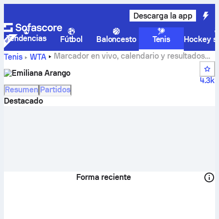
Descarga la app
Tendencias
Fútbol
Baloncesto
Tenis
Hockey so
Marcador en vivo, calendario y resultados
Tenis
WTA
de Emiliana Arango
Emiliana Arango
4.3k
Resumen
Partidos
Destacado
Forma reciente