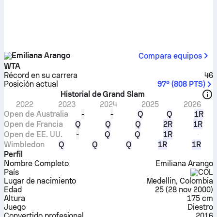
Emiliana Arango
Compara equipos
WTA
Récord en su carrera
46
Posición actual
97º
(
808
PTS
)
Historial de Grand Slam
2022
2023
2024
2025
2026
Open de Australia
-
-
Q
Q
1R
Open de Francia
Q
Q
Q
2R
1R
Open de EE. UU.
-
Q
Q
1R
Wimbledon
Q
Q
Q
1R
1R
Perfil
Nombre Completo
Emiliana Arango
País
COL
Lugar de nacimiento
Medellin, Colombia
Edad
25
(
28 nov 2000
)
Altura
175 cm
Juego
Diestro
Convertido profesional
2016