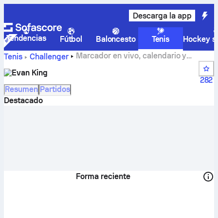
Descarga la app
Tendencias
Fútbol
Baloncesto
Tenis
Hockey so
Marcador en vivo, calendario y
Tenis
Challenger
resultados de Evan King
Evan King
282
Resumen
Partidos
Destacado
Forma reciente