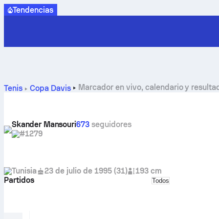
Tendencias
Marcador en vivo, calendario y result
Tenis
Copa Davis
Skander Mansouri
673
seguidores
#1279
Tunisia
23 de julio de 1995
(
31
)
193 cm
Partidos
Select match type
Todos