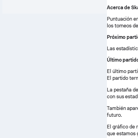
Acerca de Sk
Puntuación en
los torneos d
Próximo part
Las estadístic
Último parti
El último par
El partido te
La pestaña de
con sus estadí
También apare
futuro.
El gráfico de
que estamos ge