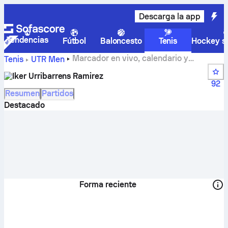
Descarga la app
Tendencias
Fútbol
Baloncesto
Tenis
Hockey so
Marcador en vivo, calendario y
Tenis
UTR Men
resultados de Iker Urribarrens Ramirez
Iker Urribarrens Ramirez
92
Resumen
Partidos
Destacado
Forma reciente