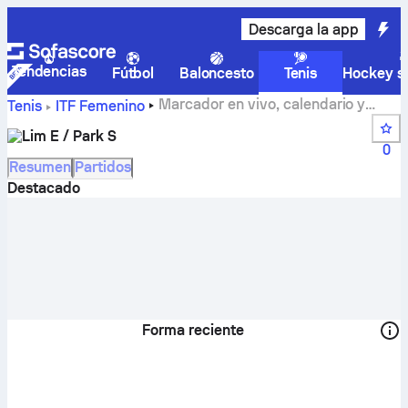
Descarga la app
Tendencias
Fútbol
Baloncesto
Tenis
Hockey so
Marcador en vivo, calendario y
Tenis
ITF Femenino
resultados de Lim E / Park S
Lim E / Park S
0
Resumen
Partidos
Destacado
Forma reciente