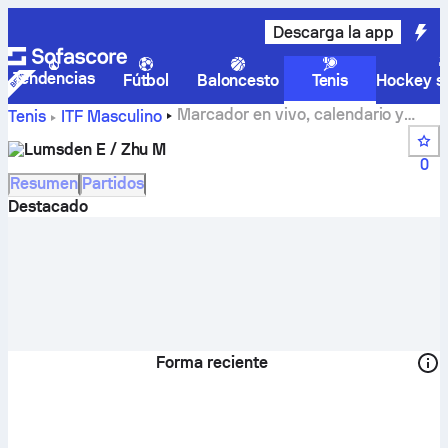
Descarga la app
Tendencias
Fútbol
Baloncesto
Tenis
Hockey so
Marcador en vivo, calendario y
Tenis
ITF Masculino
resultados de Lumsden E / Zhu M
Lumsden E / Zhu M
0
Resumen
Partidos
Destacado
Forma reciente