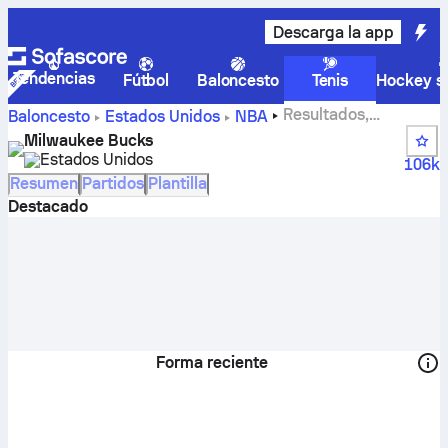
Descarga la app
Tendencias
Fútbol
Baloncesto
Tenis
Hockey so
Resultados,
Baloncesto
Estados Unidos
NBA
clasificaciones, calendario y jugadores de Milwaukee
Milwaukee Bucks
Bucks
Estados Unidos
106k
Resumen
Partidos
Plantilla
Destacado
Forma reciente