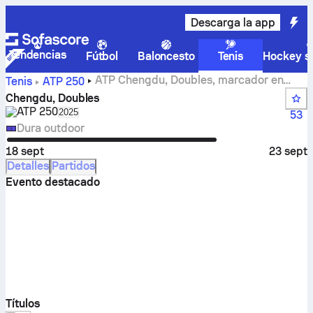
Descarga la app
Tendencias
Fútbol
Baloncesto
Tenis
Hockey so
ATP Chengdu, Doubles, marcador en
Tenis
ATP
250
directo, resultados y encuentros
Chengdu, Doubles
ATP
250
Select season in unique tournament header
2025
53
Dura outdoor
18 sept
23 sept
Detalles
Partidos
Evento destacado
Títulos