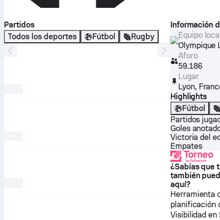
Partidos
Información d
Equipo loca
Todos los deportes
Fútbol
Rugby
Olympique 
Aforo
59.186
Lugar
Lyon
,
Franc
Highlights
Fútbol
Partidos juga
Goles anotad
Victoria del e
Empates
¿Sabías que t
también pued
aquí?
Herramienta 
planificación
Visibilidad e