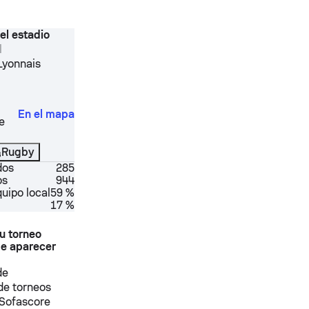
el estadio
l
Lyonnais
En el mapa
e
Rugby
dos
285
os
944
quipo local
59 %
17 %
u torneo
e aparecer
de
 de torneos
n Sofascore