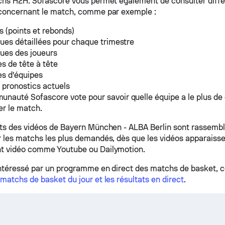
chs H2H. Sofascore vous permet également de consulter diff
concernant le match, comme par exemple :
s (points et rebonds)
ques détaillées pour chaque trimestre
ques des joueurs
es de tête à tête
es d'équipes
 pronostics actuels
nauté Sofascore vote pour savoir quelle équipe a le plus de
r le match.
ts des vidéos de Bayern München - ALBA Berlin sont rassemblé
 les matchs les plus demandés, dès que les vidéos apparaissen
t vidéo comme Youtube ou Dailymotion.
intéressé par un programme en direct des matchs de basket, c
 matchs de basket du jour et les résultats en direct
.