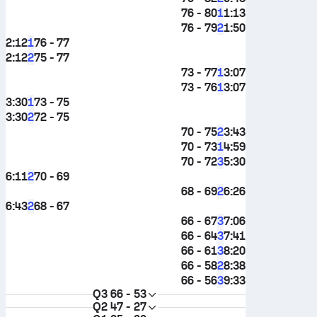
76 - 80
1:13
1
76 - 79
1:50
2
2:12
76 - 77
1
2:12
75 - 77
2
73 - 77
3:07
1
73 - 76
3:07
1
3:30
73 - 75
1
3:30
72 - 75
2
70 - 75
3:43
2
70 - 73
4:59
1
70 - 72
5:30
3
6:11
70 - 69
2
68 - 69
6:26
2
6:43
68 - 67
2
66 - 67
7:06
3
66 - 64
7:41
3
66 - 61
8:20
3
66 - 58
8:38
2
66 - 56
9:33
3
Q3
66 - 53
Q2
47 - 27