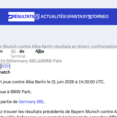
RÉSULTATS
ACTUALITÉS
FANTASY
TORNEO
 Munich contre Alba Berlin résultats en direct, confrontation
rn
Alba
81
-
84
Terminé
6
14:30
Germany BBL
BMW Park
s
H2H
match
 joue contre Alba Berlin le 21 juin 2026 à 14:30:00 UTC.
joue à BMW Park.
 partie de
Germany BBL
.
ez trouver les résultats précédents de Bayern Munich contre Al