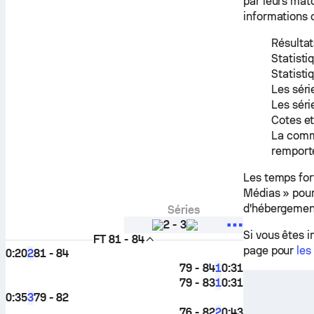
par leurs mat
informations 
Résultat
Statisti
Statisti
Les séri
Les séri
Cotes et
La commu
remporte
Les temps for
Médias » pour
d'hébergemen
Séries
2
-
3
Si vous êtes 
FT
81 - 84
page pour
les
0:20
81 - 84
2
79 - 84
0:31
1
79 - 83
0:31
1
0:35
79 - 82
3
76 - 82
0:43
2