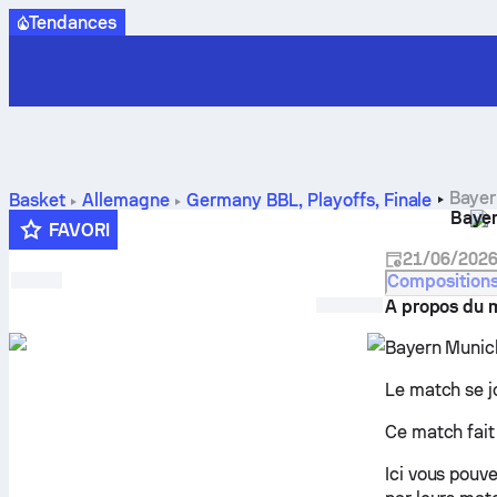
Tendances
Bayern
Basket
Allemagne
Germany BBL, Playoffs
,
Finale
Baye
pronostics et stats.
FAVORI
21/06/202
Composition
A propos du 
Bayern Munich
Le match se 
Ce match fait
Ici vous pouv