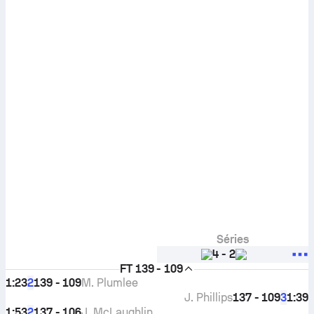
Séries
4
-
2
FT
139 - 109
1:23
139 - 109
M. Plumlee
2
J. Phillips
137 - 109
1:39
3
1:53
137 - 106
J. McLaughlin
2