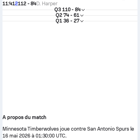
11:41
112 - 84
D. Harper
2
Q3
110 - 84
Q2
74 - 61
Q1
36 - 27
A propos du match
Minnesota Timberwolves joue contre San Antonio Spurs le
16 mai 2026 à 01:30:00 UTC.