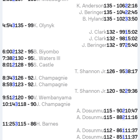
K. Anderson
135 - 106
2:16
2
J. Beringer
135 - 104
2:45
2
B. Hyland
135 - 102
3:50
3
4:54
135 - 99
K. Olynyk
3
J. Clark
132 - 99
5:02
1
J. Clark
132 - 98
5:02
1
J. Beringer
132 - 97
5:40
2
6:00
132 - 95
B. Biyombo
2
7:38
130 - 95
L. Waters III
2
8:01
128 - 95
S. Castle
2
T. Shannon Jr.
126 - 95
8:17
3
8:34
126 - 92
J. Champagnie
3
8:59
123 - 92
J. Champagnie
3
T. Shannon Jr.
120 - 92
9:36
2
9:51
120 - 90
V. Wembanyama
2
10:14
118 - 90
J. Champagnie
3
A. Dosunmu
115 - 90
10:47
2
A. Dosunmu
115 - 88
11:16
2
11:25
115 - 86
H. Barnes
3
A. Dosunmu
112 - 86
11:37
1
A. Dosunmu
112 - 85
11:37
1