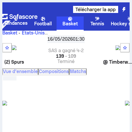
Télécharger la app
Tendances
Football
Basket
Tennis
Hockey su
Basket
États-Unis
NBA, Playoffs
,
Western conference semifinals
16/05/2026
01:30
Minnesota Timberwolves contre San Antonio Spurs
résultats en direct, confrontations, calendrier, pronostics
SAS a gagné 4-2
et stats.
139
-
109
Terminé
(2)
Spurs
@
Timberwolves
Vue d'ensemble
Compositions
Matchs