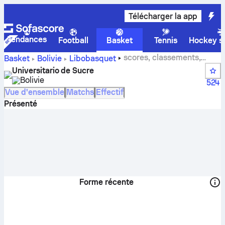
Télécharger la app
Tendances
Football
Basket
Tennis
Hockey su
scores, classements,
Basket
Bolivie
Libobasquet
calendrier et joueurs de Universitario de Sucre
Universitario de Sucre
Bolivie
524
Vue d'ensemble
Matchs
Effectif
Présenté
Forme récente