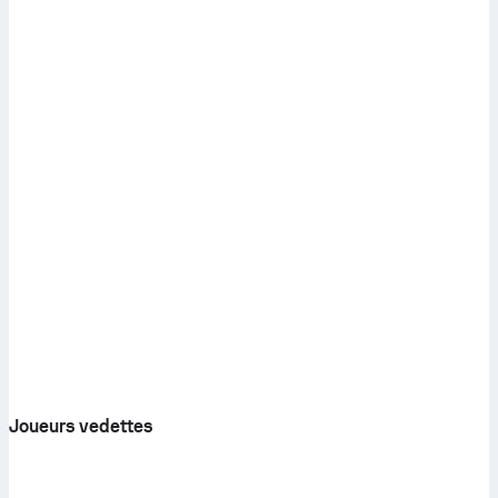
Joueurs vedettes