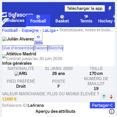
Télécharger la app
Tendances
Football
Basket
Tennis
Hockey su
Statistiques, notes et buts
Football
Espagne
LaLiga
de Julián Alvarez
Julián Alvarez
288k
Vue d'ensemble
Saison
Matchs
Atlético Madrid
Contrat jusqu'au
30 juin 2030
Infos générales
NATIONALITÉ
31 JANV. 2000
TAILLE
ARG
26 ans
170 cm
NUMÉRO DE
PIED PRÉFÉRÉ
POSTE
MAILLOT
Droit
F
19
VALEUR MARCHANDE: PLUS OU MOINS ÉLEVÉE ?
116M €
Sofascore ID
:
LaArana
Partager
Aperçu des attributs