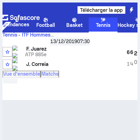
Télécharger la app
Tendances
Football
Basket
Tennis
Hockey su
Tennis
ITF Hommes
Score
Cairo, Singles M-ITF-EGY-21A
13/12/2019
,
07:30
Quarts de finale
en direct
Facundo Juarez
-
Jordan Correia
et résultats des
F. Juarez
6
6
2
face à face
ATP 885e
8
0
1
4
J. Correia
4
Vue d'ensemble
Matchs