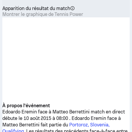
Apparition du résultat du match
Montrer le graphique de Tennis Power
À propos l'événement
Edoardo Eremin
face à
Matteo Berrettini
match en direct
débute le 10 août 2015 à 08:00 .
Edoardo Eremin
face à
Matteo Berrettini
fait partie du
Portoroz, Slovenia,
Qualifying
. Les résultats des précédents face-à-face entre